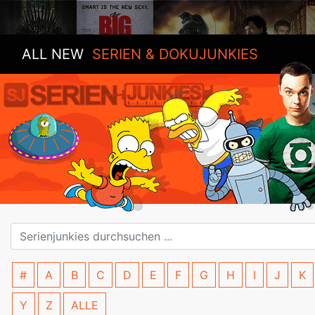
ALL NEW
SERIEN & DOKUJUNKIES
#
A
B
C
D
E
F
G
H
I
J
K
Y
Z
ALLE