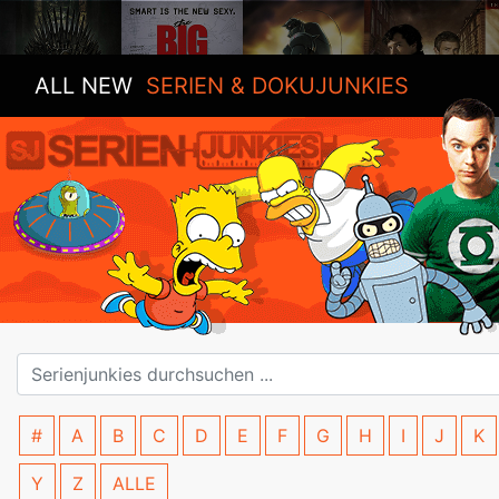
ALL NEW
SERIEN & DOKUJUNKIES
#
A
B
C
D
E
F
G
H
I
J
K
Y
Z
ALLE