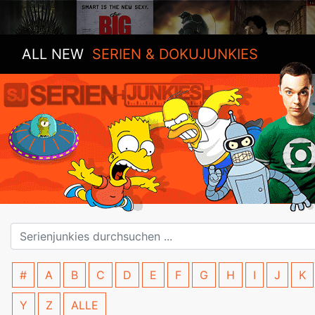
ALL NEW
SERIEN & DOKUJUNKIES
#
A
B
C
D
E
F
G
H
I
J
K
Y
Z
ALLE