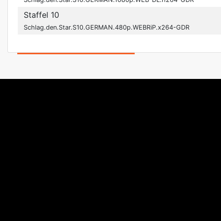
Staffel 10
Schlag.den.Star.S10.GERMAN.480p.WEBRiP.x264-GDR