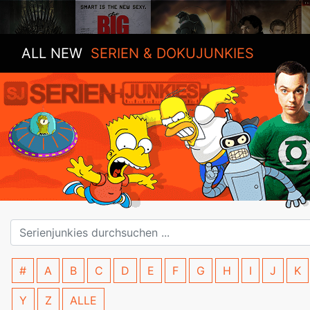
ALL NEW
SERIEN & DOKUJUNKIES
#
A
B
C
D
E
F
G
H
I
J
K
Y
Z
ALLE