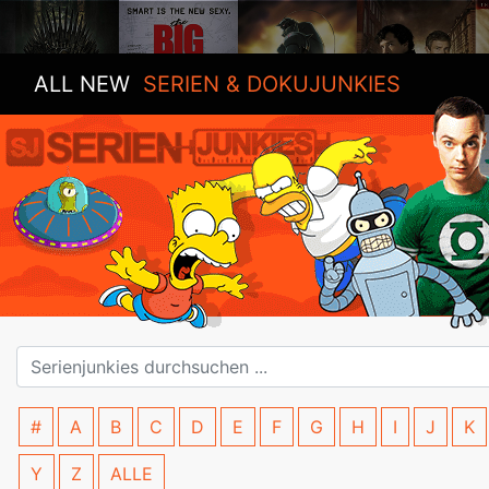
ALL NEW
SERIEN & DOKUJUNKIES
#
A
B
C
D
E
F
G
H
I
J
K
Y
Z
ALLE