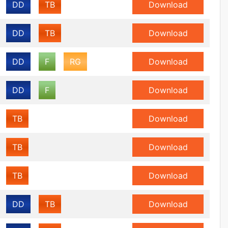
DD
TB
Download
DD
TB
Download
DD
F
RG
Download
DD
F
Download
TB
Download
TB
Download
TB
Download
DD
TB
Download