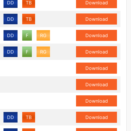
DD
TB
Download
DD
TB
Download
DD
F
RG
Download
DD
F
RG
Download
Download
Download
Download
DD
TB
Download