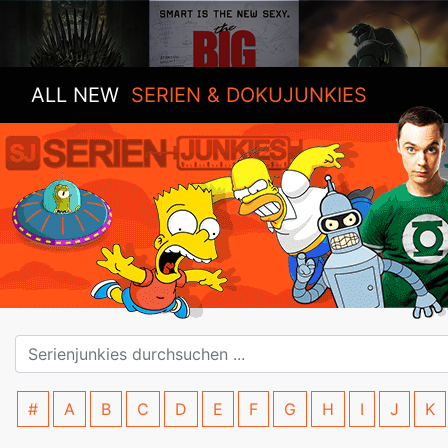
ALL NEW
SERIEN & DOKUJUNKIES
#
A
B
C
D
E
F
G
H
I
J
K