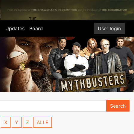
Updates
Board
User login
Search
X
Y
Z
ALLE