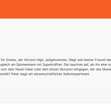
e für Genies, der Horizon High, aufgenommen, fliegt sein bester Freund H
zugleich ein Spinnenmann mit Superkräften. Die tauchten auf, als ihn eine 
t er sich dem fiesen Geier oder dem bösen Skorpion entgegen, der das Mus
estellt? Peter wagt ein wissenschaftliches Selbstexperiment.
1