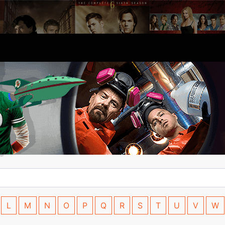
L
M
N
O
P
Q
R
S
T
U
V
W