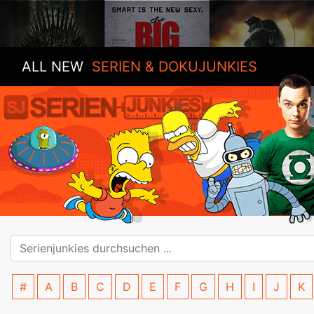
ALL NEW
SERIEN & DOKUJUNKIES
#
A
B
C
D
E
F
G
H
I
J
K