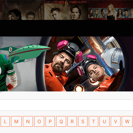
L
M
N
O
P
Q
R
S
T
U
V
W