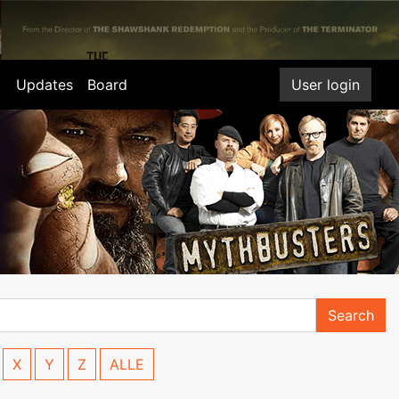
Updates
Board
User login
Search
X
Y
Z
ALLE