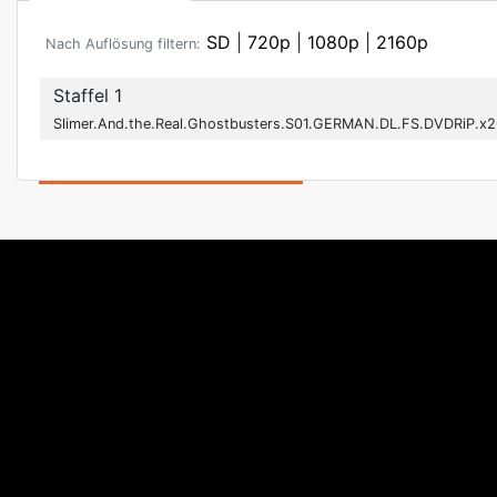
SD
|
720p
|
1080p
|
2160p
Nach Auflösung filtern:
Staffel 1
Slimer.And.the.Real.Ghostbusters.S01.GERMAN.DL.FS.DVDRiP.x