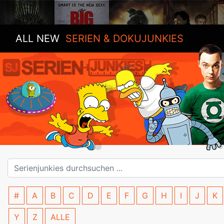
ALL NEW
SERIEN & DOKUJUNKIES
#
A
B
C
D
E
F
G
H
I
J
K
Y
Z
ALLE