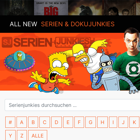
ALL NEW
SERIEN & DOKUJUNKIES
#
A
B
C
D
E
F
G
H
I
J
K
Y
Z
ALLE