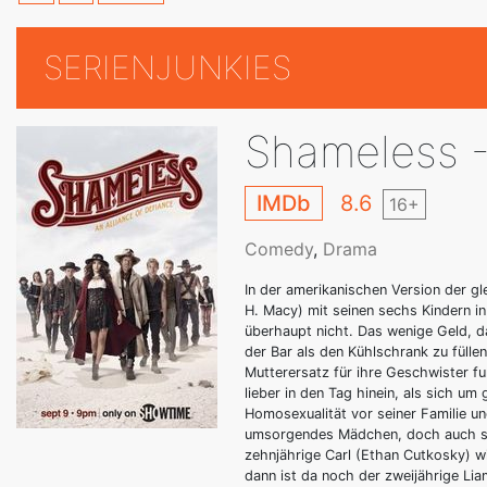
SERIENJUNKIES
Shameless -
IMDb
8.6
16+
Comedy
,
Drama
In der amerikanischen Version der gl
H. Macy) mit seinen sechs Kindern i
überhaupt nicht. Das wenige Geld, da
der Bar als den Kühlschrank zu füll
Mutterersatz für ihre Geschwister fun
lieber in den Tag hinein, als sich 
Homosexualität vor seiner Familie un
umsorgendes Mädchen, doch auch sie
zehnjährige Carl (Ethan Cutkosky) w
dann ist da noch der zweijährige Lia