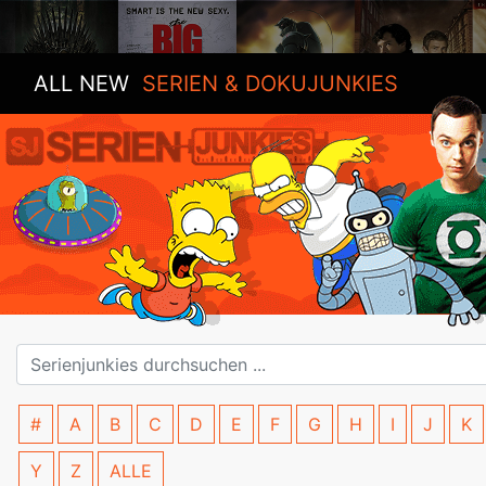
ALL NEW
SERIEN & DOKUJUNKIES
#
A
B
C
D
E
F
G
H
I
J
K
Y
Z
ALLE