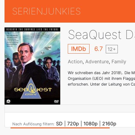
SERIENJUNKIES
SeaQuest 
IMDb
6.7
12+
Action
,
Adventure
,
Family
Wir schreiben das Jahr 2018\. Die M
Organisation (UEO) mit ihrem Flaggs
erforschen. Unter der Leitung von Ca
SD
|
720p
|
1080p
|
2160p
Nach Auflösung filtern: