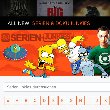
ALL NEW
SERIEN & DOKUJUNKIES
#
A
B
C
D
E
F
G
H
I
J
K