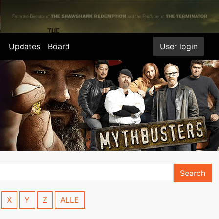
Updates
Board
User login
Search
X
Y
Z
ALLE