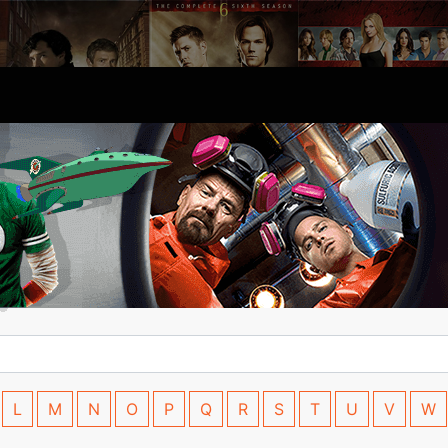
L
M
N
O
P
Q
R
S
T
U
V
W