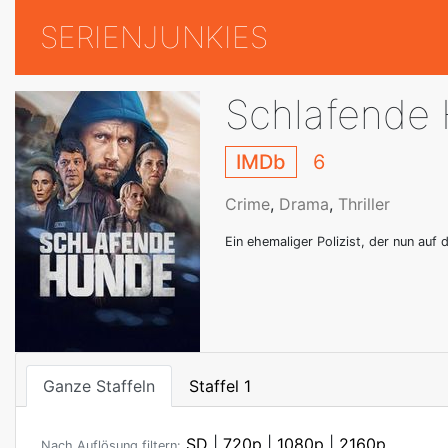
SERIENJUNKIES
Schlafende
IMDb
6
Crime
,
Drama
,
Thriller
Ein ehemaliger Polizist, der nun auf
Ganze Staffeln
Staffel 1
SD
|
720p
|
1080p
|
2160p
Nach Auflösung filtern: