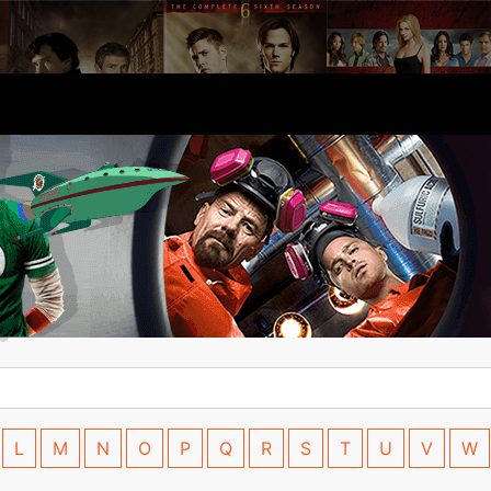
L
M
N
O
P
Q
R
S
T
U
V
W