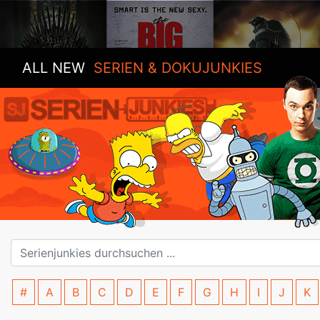
ALL NEW
SERIEN & DOKUJUNKIES
#
A
B
C
D
E
F
G
H
I
J
K