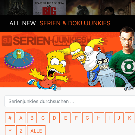
ALL NEW
SERIEN & DOKUJUNKIES
#
A
B
C
D
E
F
G
H
I
J
K
Y
Z
ALLE