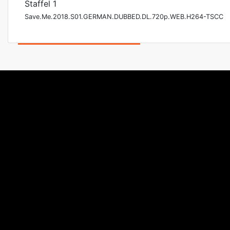
Staffel 1
Save.Me.2018.S01.GERMAN.DUBBED.DL.720p.WEB.H264-TSCC