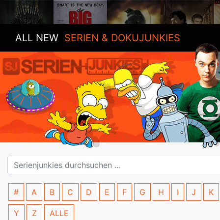
ALL NEW
SERIEN & DOKUJUNKIES
#
A
B
C
D
E
F
G
H
I
J
K
Y
Z
ALLE