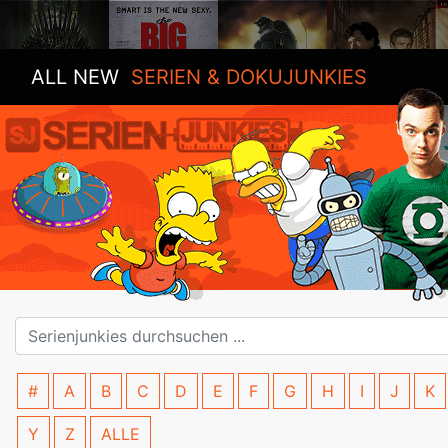
ALL NEW
SERIEN & DOKUJUNKIES
#
A
B
C
D
E
F
G
H
I
J
K
Y
Z
ALLE