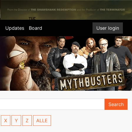
Updates
Board
User login
Search
X
Y
Z
ALLE