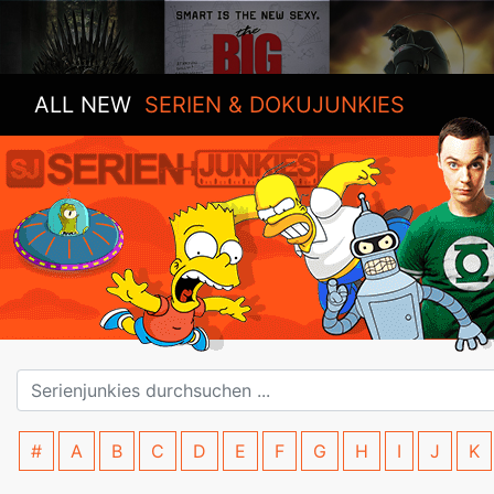
ALL NEW
SERIEN & DOKUJUNKIES
#
A
B
C
D
E
F
G
H
I
J
K