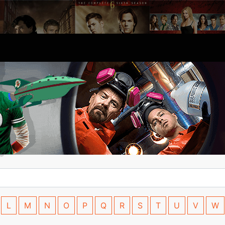
L
M
N
O
P
Q
R
S
T
U
V
W