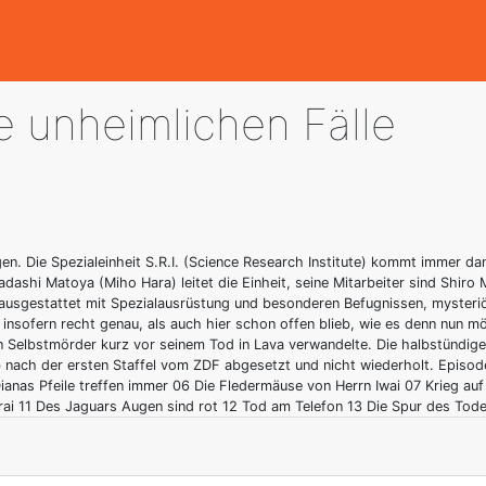
ie unheimlichen Fälle
gen. Die Spezialeinheit S.R.I. (Science Research Institute) kommt immer d
adashi Matoya (Miho Hara) leitet die Einheit, seine Mitarbeiter sind Shir
, ausgestattet mit Spezialausrüstung und besonderen Befugnissen, myste
insofern recht genau, als auch hier schon offen blieb, wie es denn nun m
n Selbstmörder kurz vor seinem Tod in Lava verwandelte. Die halbstündige
alb nach der ersten Staffel vom ZDF abgesetzt und nicht wiederholt. Episo
anas Pfeile treffen immer 06 Die Fledermäuse von Herrn Iwai 07 Krieg au
ai 11 Des Jaguars Augen sind rot 12 Tod am Telefon 13 Die Spur des Tod