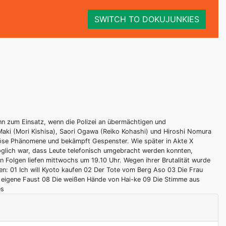
SWITCH TO DOKUJUNKIES
ann zum Einsatz, wenn die Polizei an übermächtigen und
o Maki (Mori Kishisa), Saori Ogawa (Reiko Kohashi) und Hiroshi Nomura
riöse Phänomene und bekämpft Gespenster. Wie später in Akte X
öglich war, dass Leute telefonisch umgebracht werden konnten,
n Folgen liefen mittwochs um 19.10 Uhr. Wegen ihrer Brutalität wurde
den: 01 Ich will Kyoto kaufen 02 Der Tote vom Berg Aso 03 Die Frau
f eigene Faust 08 Die weißen Hände von Hai-ke 09 Die Stimme aus
es