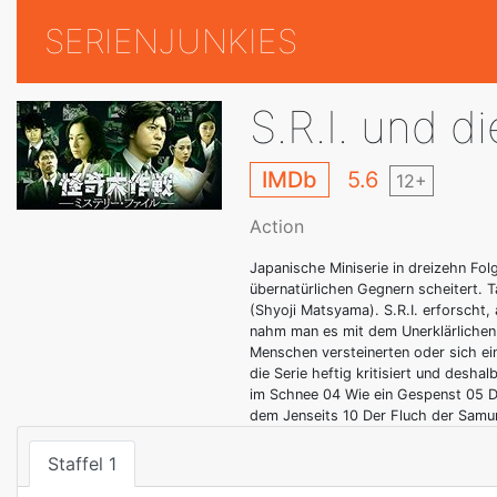
SERIENJUNKIES
S.R.I. und d
IMDb
5.6
12+
Action
Japanische Miniserie in dreizehn Fol
übernatürlichen Gegnern scheitert. T
(Shyoji Matsyama). S.R.I. erforscht
nahm man es mit dem Unerklärlichen 
Menschen versteinerten oder sich ei
die Serie heftig kritisiert und desh
im Schnee 04 Wie ein Gespenst 05 Di
dem Jenseits 10 Der Fluch der Samur
Staffel 1