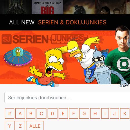
ALL NEW
SERIEN & DOKUJUNKIES
#
A
B
C
D
E
F
G
H
I
J
K
Y
Z
ALLE