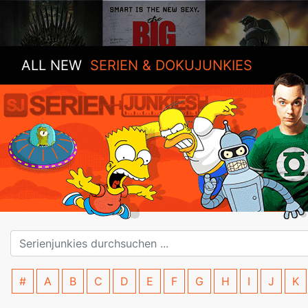
ALL NEW
SERIEN & DOKUJUNKIES
#
A
B
C
D
E
F
G
H
I
J
K