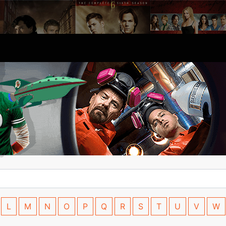
L
M
N
O
P
Q
R
S
T
U
V
W