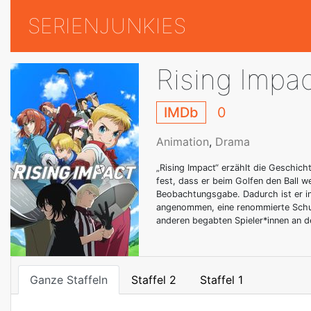
SERIENJUNKIES
Rising Impa
IMDb
0
Animation
,
Drama
„Rising Impact“ erzählt die Geschicht
fest, dass er beim Golfen den Ball w
Beobachtungsgabe. Dadurch ist er in 
angenommen, eine renommierte Schule
anderen begabten Spieler*innen an d
Ganze Staffeln
Staffel 2
Staffel 1