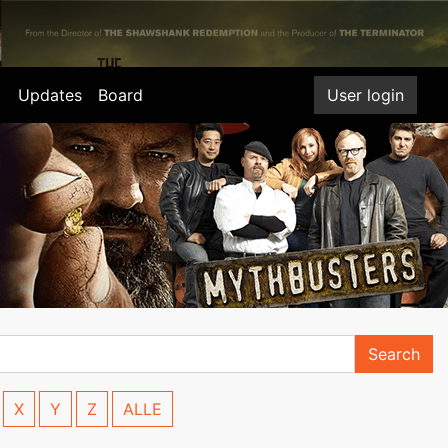
Updates
Board
User login
Search
X
Y
Z
ALLE