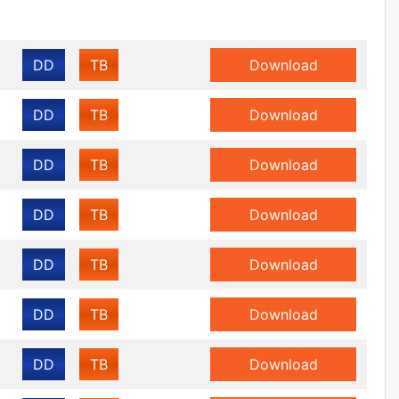
DD
TB
Download
DD
TB
Download
DD
TB
Download
DD
TB
Download
DD
TB
Download
DD
TB
Download
DD
TB
Download