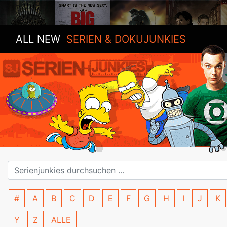
ALL NEW
SERIEN & DOKUJUNKIES
#
A
B
C
D
E
F
G
H
I
J
K
Y
Z
ALLE