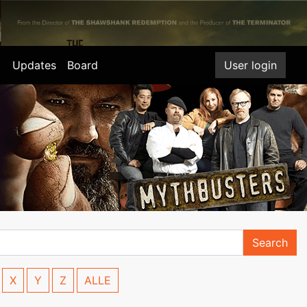
Updates
Board
User login
Search
X
Y
Z
ALLE