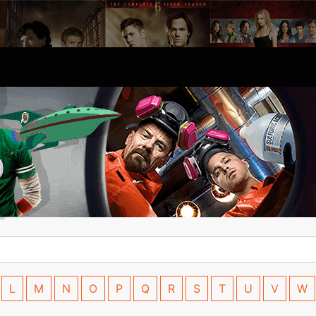
L
M
N
O
P
Q
R
S
T
U
V
W