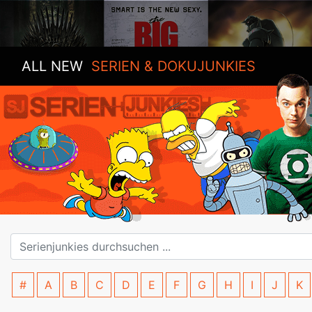
ALL NEW
SERIEN & DOKUJUNKIES
#
A
B
C
D
E
F
G
H
I
J
K