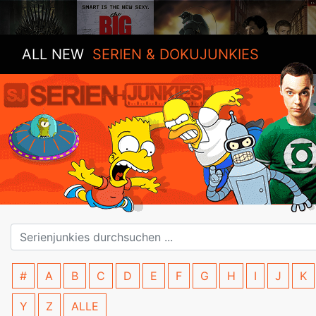
ALL NEW
SERIEN & DOKUJUNKIES
#
A
B
C
D
E
F
G
H
I
J
K
Y
Z
ALLE