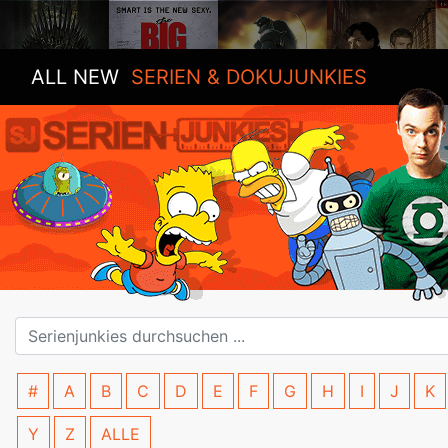
ALL NEW
SERIEN & DOKUJUNKIES
#
A
B
C
D
E
F
G
H
I
J
K
Y
Z
ALLE