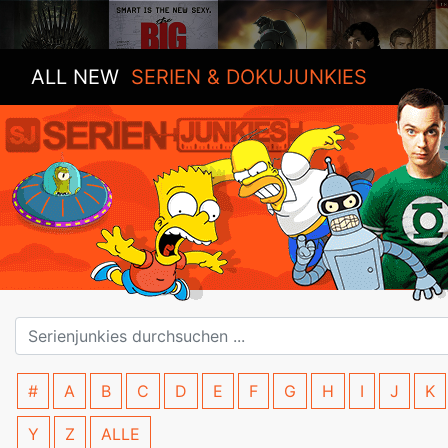
ALL NEW
SERIEN & DOKUJUNKIES
#
A
B
C
D
E
F
G
H
I
J
K
Y
Z
ALLE