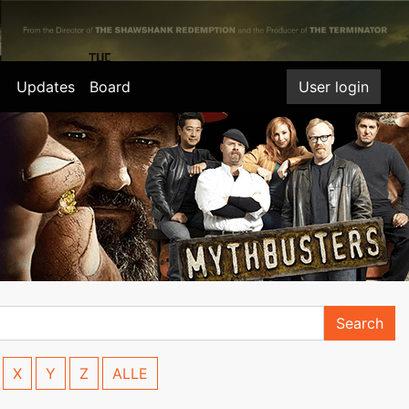
Updates
Board
User login
Search
X
Y
Z
ALLE