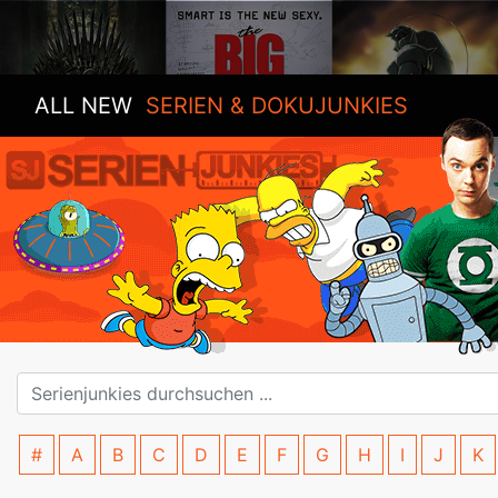
ALL NEW
SERIEN & DOKUJUNKIES
#
A
B
C
D
E
F
G
H
I
J
K