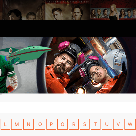
L
M
N
O
P
Q
R
S
T
U
V
W