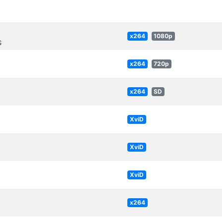
x264
1080p
S
x264
720p
x264
SD
XviD
XviD
XviD
x264