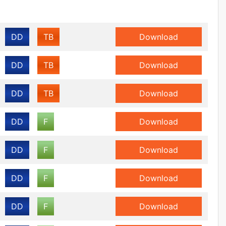
DD
TB
Download
DD
TB
Download
DD
TB
Download
DD
F
Download
DD
F
Download
DD
F
Download
DD
F
Download