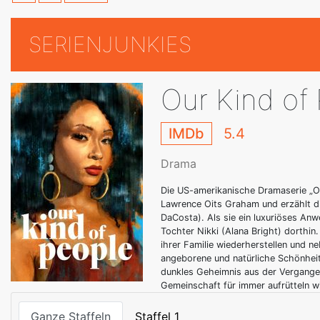
SERIENJUNKIES
Our Kind of
IMDb
5.4
Drama
Die US-amerikanische Dramaserie „O
Lawrence Oits Graham und erzählt d
DaCosta). Als sie ein luxuriöses Anwe
Tochter Nikki (Alana Bright) dorthi
ihrer Familie wiederherstellen und n
angeborene und natürliche Schönheit
dunkles Geheimnis aus der Vergangenh
Gemeinschaft für immer aufrütteln w
Ganze Staffeln
Staffel 1