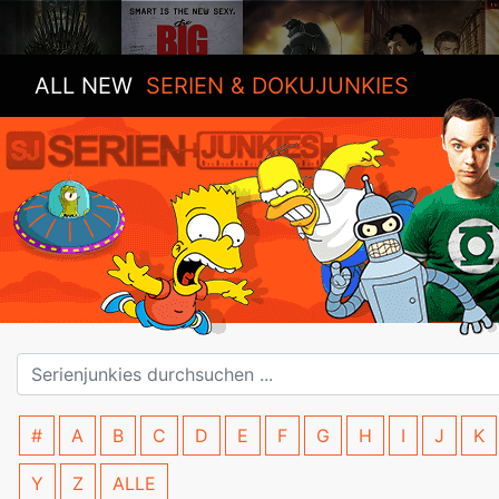
ALL NEW
SERIEN & DOKUJUNKIES
#
A
B
C
D
E
F
G
H
I
J
K
Y
Z
ALLE