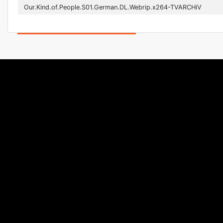
Our.Kind.of.People.S01.German.DL.Webrip.x264-TVARCHiV