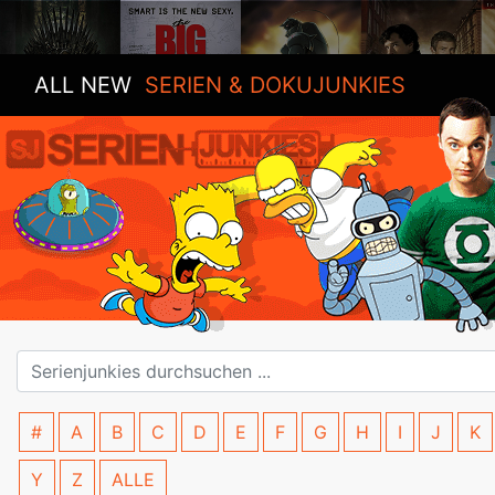
ALL NEW
SERIEN & DOKUJUNKIES
#
A
B
C
D
E
F
G
H
I
J
K
Y
Z
ALLE