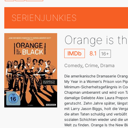
SERIENJUNKIES
Orange is t
IMDb
8.1
16+
Comedy
,
Crime
,
Drama
Die amerikanische Dramaserie Orang
My Year in a Women's Prison von Pipe
Minimum-Sicherheitsgefängnis in Con
Chapman umbenannt und wird von Tayl
damalige Geliebte Alex Laura Prepo
gerutscht. Zehn Jahre später, längs
mit Larry Jason Biggs, holt die Ver
die alten Taten schuldig und verbüßt
sozialen Schichten wieder und die unb
Welt zu finden. Orange Is the New B