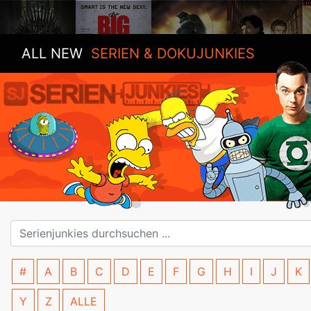
ALL NEW
SERIEN & DOKUJUNKIES
#
A
B
C
D
E
F
G
H
I
J
K
Y
Z
ALLE