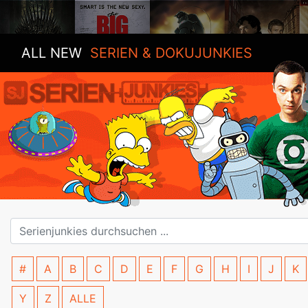
ALL NEW
SERIEN & DOKUJUNKIES
#
A
B
C
D
E
F
G
H
I
J
K
Y
Z
ALLE