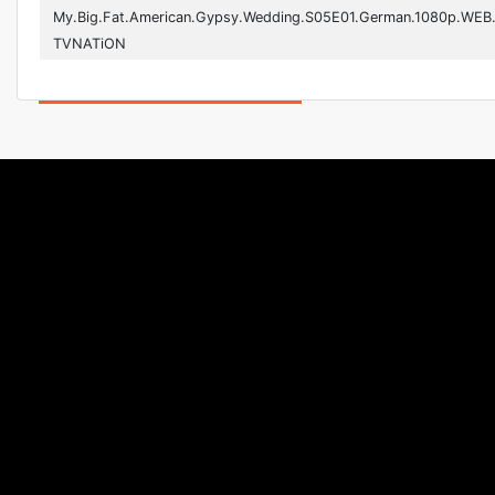
My.Big.Fat.American.Gypsy.Wedding.S05E01.German.1080p.WEB
TVNATiON