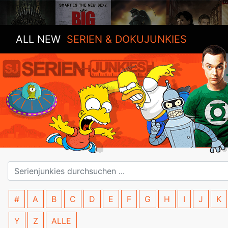
ALL NEW
SERIEN & DOKUJUNKIES
#
A
B
C
D
E
F
G
H
I
J
K
Y
Z
ALLE