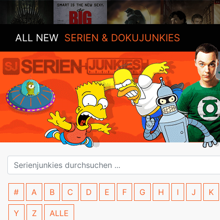
ALL NEW
SERIEN & DOKUJUNKIES
#
A
B
C
D
E
F
G
H
I
J
K
Y
Z
ALLE