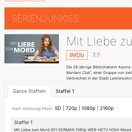
SERIENJUNKIES
Mit Liebe z
IMDb
7.7
Die 28-jährige Bibliothekarin Auror
Murders Club“, einer Gruppe von zwö
Verbrechen in der Stadt Lawrenceton
Ganze Staffeln
Staffel 1
SD
|
720p
|
1080p
|
2160p
Nach Auflösung filtern:
Staffel 1
Mit.Liebe.zum.Mord.S01.GERMAN.1080p.WEB-HDTV.H264-Mixed