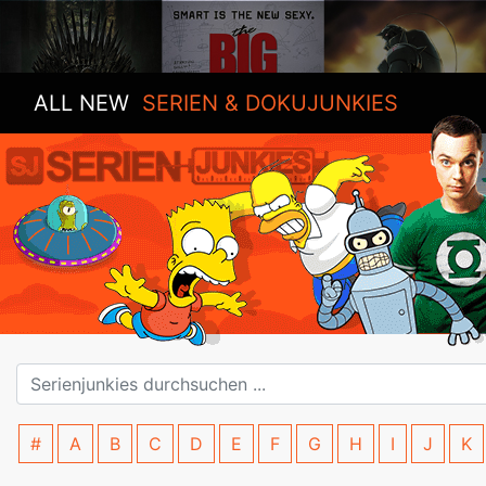
ALL NEW
SERIEN & DOKUJUNKIES
#
A
B
C
D
E
F
G
H
I
J
K