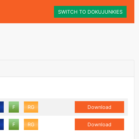
SWITCH TO DOKUJUNKIES
F
RG
Download
F
RG
Download