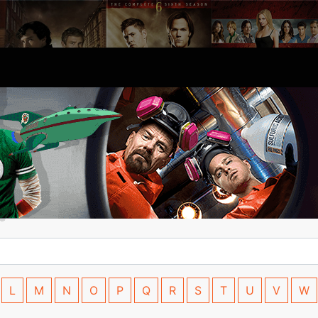
L
M
N
O
P
Q
R
S
T
U
V
W