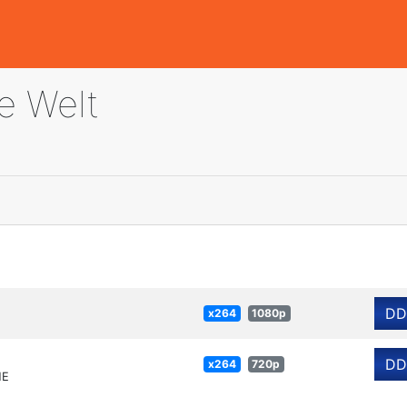
ie Welt
DD
x264
1080p
DD
x264
720p
NE