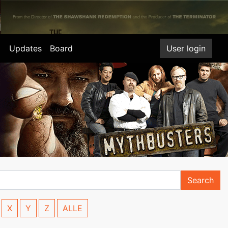
Updates
Board
User login
Search
X
Y
Z
ALLE