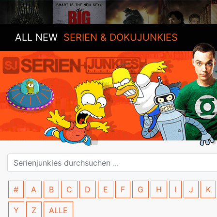
ALL NEW
SERIEN & DOKUJUNKIES
#
A
B
C
D
E
F
G
H
I
J
K
Y
Z
ALLE