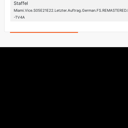
Staffel
Miami.Vice.S05E21E22.Letzter.Auftrag.German.FS.REMASTERED
-TV4A