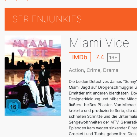
SERIENJUNKIES
Miami Vice
IMDb
7.4
16+
Action
,
Crime
,
Drama
Die beiden Detectives James "Sonny
Miami Jagd auf Drogenschmuggler un
Ermittler mit anderen Identitäten. D
Designerkleidung und hübsche Mädche
äußerst heißes Pflaster. Von Michael 
kreierte und produzierte Serie, die 
schnellen Schnitte und die Untermalu
Sehgewohnheiten der MTV-Generation
Episoden kam wegen sinkender Einsc
Crockett und Tubbs gaben ihre Dien