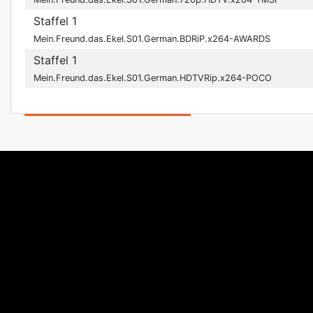
Staffel 1
Mein.Freund.das.Ekel.S01.German.BDRiP.x264-AWARDS
Staffel 1
Mein.Freund.das.Ekel.S01.German.HDTVRip.x264-POCO