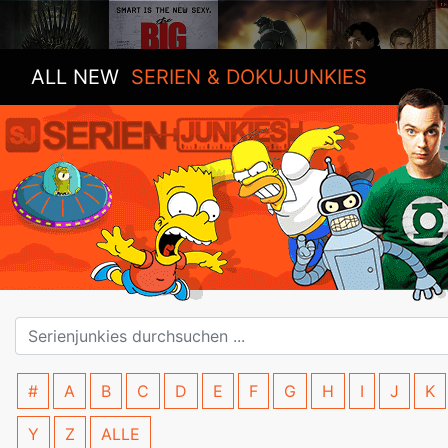
ALL NEW
SERIEN & DOKUJUNKIES
#
A
B
C
D
E
F
G
H
I
J
K
Y
Z
ALLE