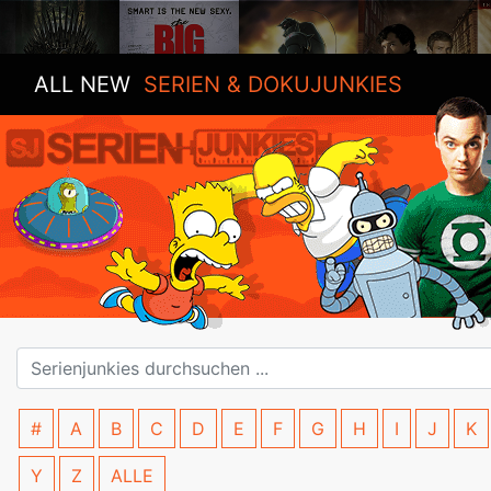
ALL NEW
SERIEN & DOKUJUNKIES
#
A
B
C
D
E
F
G
H
I
J
K
Y
Z
ALLE