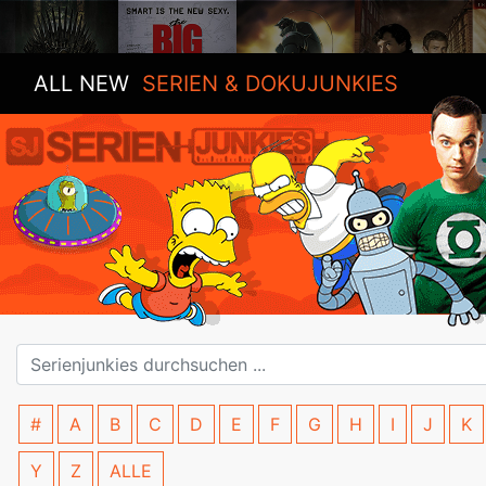
ALL NEW
SERIEN & DOKUJUNKIES
#
A
B
C
D
E
F
G
H
I
J
K
Y
Z
ALLE