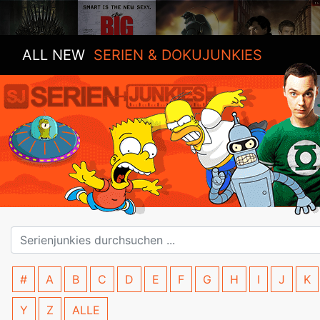
ALL NEW
SERIEN & DOKUJUNKIES
#
A
B
C
D
E
F
G
H
I
J
K
Y
Z
ALLE