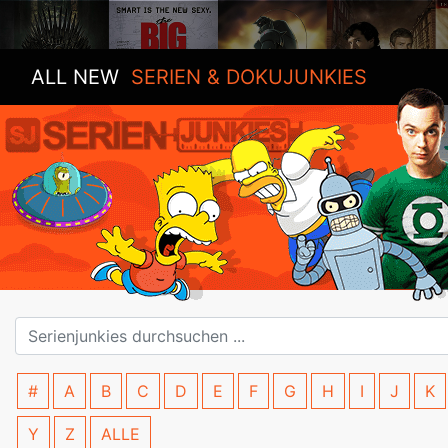
ALL NEW
SERIEN & DOKUJUNKIES
#
A
B
C
D
E
F
G
H
I
J
K
Y
Z
ALLE