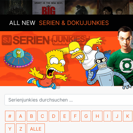
ALL NEW
SERIEN & DOKUJUNKIES
#
A
B
C
D
E
F
G
H
I
J
K
Y
Z
ALLE