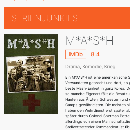
SERIENJUNKIES
M*A*S*H
IMDb
8.4
Drama
,
Komödie
,
Krieg
Ein M*A*S*H ist eine amerikanische S
Verwundeten gebracht und dort, so g
beste Mash-Einheit in ganz Korea. D
so manche Eigenart fällt die Besat
Haufen aus Ärzten, Schwestern und e
Camps gewährleisten. Die meisten s
haben den Wehrdienst erst später abg
später durch Colonel Sherman Potter 
allerdings von einem Mannschaftsdie
Stellvertretender Kommandeur ist üb