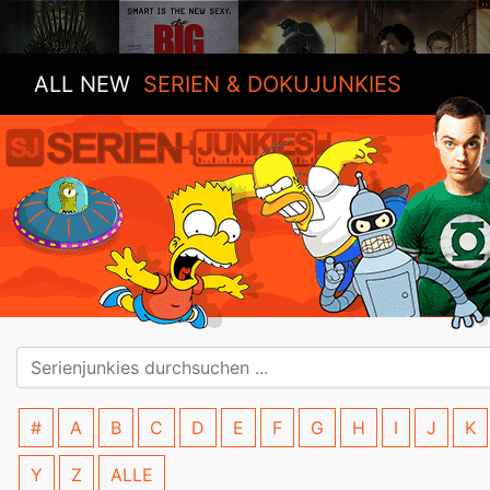
ALL NEW
SERIEN & DOKUJUNKIES
#
A
B
C
D
E
F
G
H
I
J
K
Y
Z
ALLE