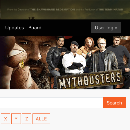
Updates
Board
User login
Search
X
Y
Z
ALLE