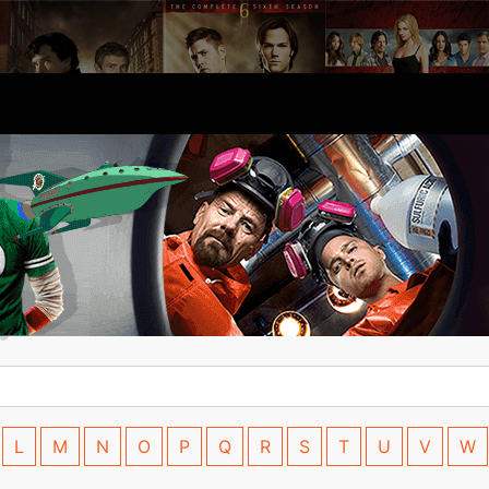
L
M
N
O
P
Q
R
S
T
U
V
W