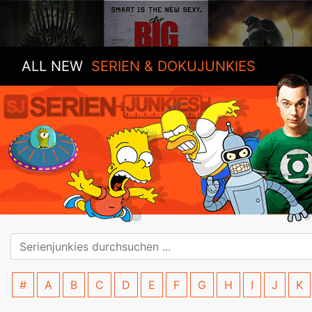
ALL NEW
SERIEN & DOKUJUNKIES
#
A
B
C
D
E
F
G
H
I
J
K