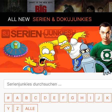
ALL NEW
SERIEN & DOKUJUNKIES
#
A
B
C
D
E
F
G
H
I
J
K
Y
Z
ALLE