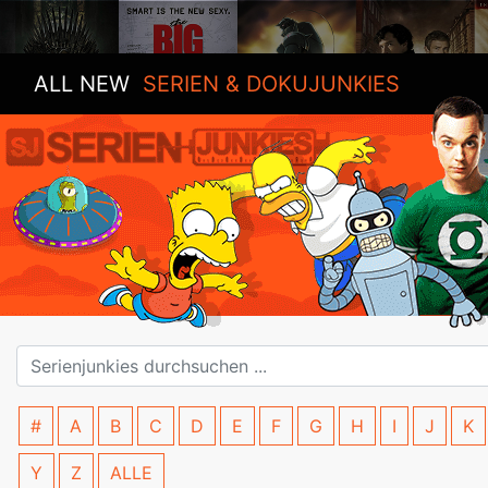
ALL NEW
SERIEN & DOKUJUNKIES
#
A
B
C
D
E
F
G
H
I
J
K
Y
Z
ALLE