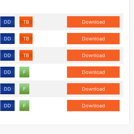
DD
TB
Download
DD
TB
Download
DD
TB
Download
DD
F
Download
DD
F
Download
DD
F
Download