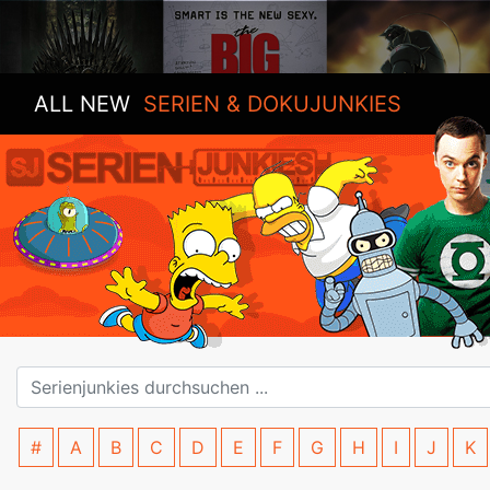
ALL NEW
SERIEN & DOKUJUNKIES
#
A
B
C
D
E
F
G
H
I
J
K