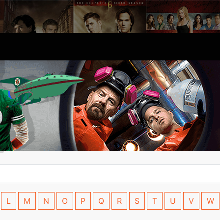
L
M
N
O
P
Q
R
S
T
U
V
W