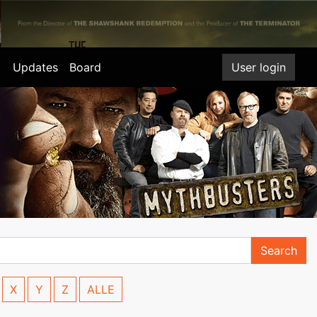
Updates
Board
User login
Search
X
Y
Z
ALLE