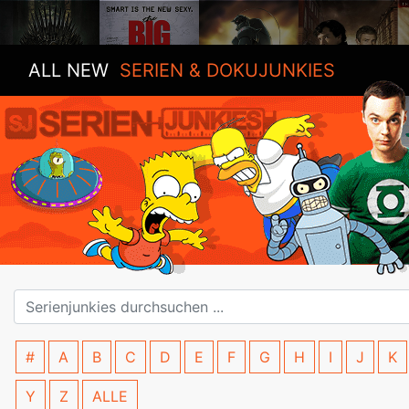
ALL NEW
SERIEN & DOKUJUNKIES
#
A
B
C
D
E
F
G
H
I
J
K
Y
Z
ALLE