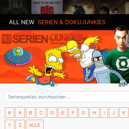
ALL NEW
SERIEN & DOKUJUNKIES
#
A
B
C
D
E
F
G
H
I
J
K
Y
Z
ALLE