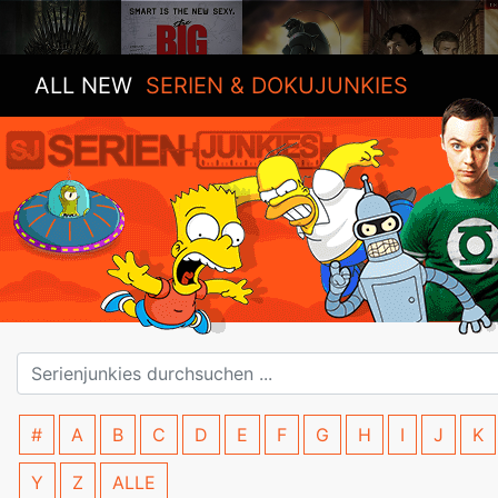
ALL NEW
SERIEN & DOKUJUNKIES
#
A
B
C
D
E
F
G
H
I
J
K
Y
Z
ALLE