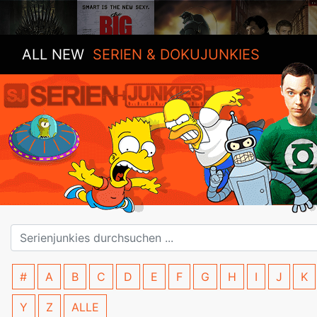
ALL NEW
SERIEN & DOKUJUNKIES
#
A
B
C
D
E
F
G
H
I
J
K
Y
Z
ALLE