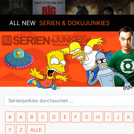
ALL NEW
SERIEN & DOKUJUNKIES
#
A
B
C
D
E
F
G
H
I
J
K
Y
Z
ALLE