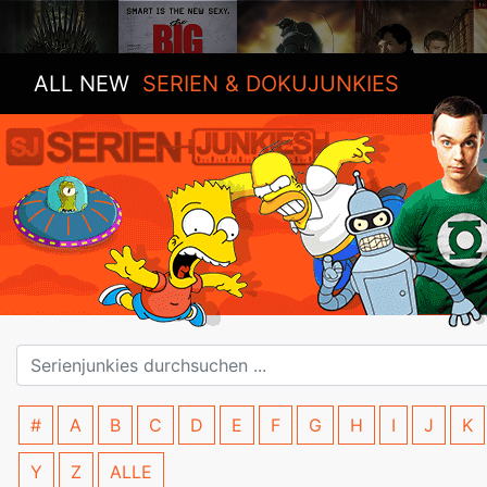
ALL NEW
SERIEN & DOKUJUNKIES
#
A
B
C
D
E
F
G
H
I
J
K
Y
Z
ALLE