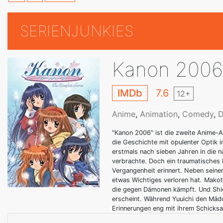
SERIENJUNKIES
Kanon 2006
IMDb
7.6
12+
Anime
,
Animation
,
Comedy
,
D
"Kanon 2006" ist die zweite Anime-
die Geschichte mit opulenter Optik 
erstmals nach sieben Jahren in die na
verbrachte. Doch ein traumatisches E
Vergangenheit erinnert. Neben seiner
etwas Wichtiges verloren hat. Makoto
die gegen Dämonen kämpft. Und Shior
erscheint. Während Yuuichi den Mädc
Erinnerungen eng mit ihrem Schicksal